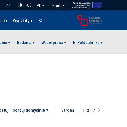
Kontakt
PL
A
++
lnia
Wydziały
enie
Badania
Współpraca
E-Politechnika
ortuj:
Sortuj domyślnie
Strona:
1
z
7