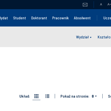
A
A
+
dydat
Student
Doktorant
Pracownik
Absolwent
Ucze
Wydział
Kształc
Układ:
Pokaż na stronie:
8
S