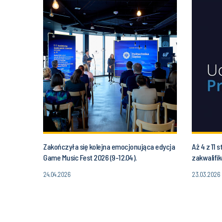
Zakończyła się kolejna emocjonująca edycja
Aż 4 z 11 
Game Music Fest 2026 (9-12.04).
zakwalifi
„Uczelnie 
24.04.2026
23.03.2026
Wydziału!