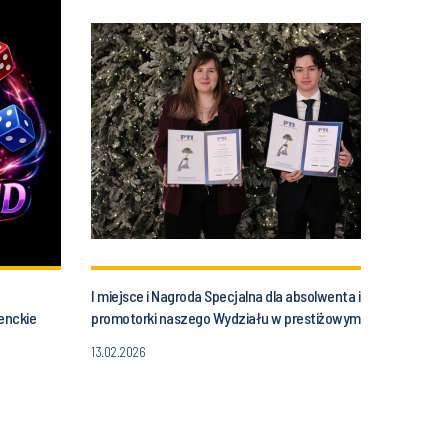
I miejsce i Nagroda Specjalna dla absolwenta i
enckie
promotorki naszego Wydziału w prestiżowym
konkursie PTI!
13.02.2026