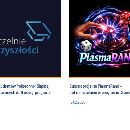
studentów Politechniki Śląskiej
Sukces projektu PlasmaRand –
kowanych do II edycji programu
dofinansowanie w programie „Stud
Przyszłości” to studenci naszego
koła naukowe tworzą innowacje”
19.02.2026