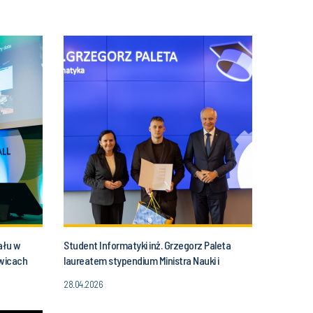
ału w
Student Informatyki inż. Grzegorz Paleta
owicach
laureatem stypendium Ministra Nauki i
Szkolnictwa Wyższego
28.04.2026