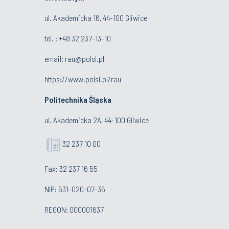
ul. Akademicka 16, 44-100 Gliwice
tel. : +48 32 237-13-10
email:
rau@polsl.pl
https://www.polsl.pl/rau
Politechnika Śląska
ul. Akademicka 2A, 44-100 Gliwice
32 237 10 00
Fax: 32 237 16 55
NIP: 631-020-07-36
REGON: 000001637