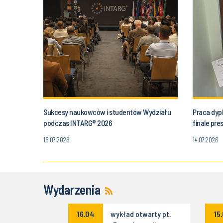
Sukcesy naukowców i studentów Wydziału
Praca dyp
podczas INTARG® 2026
finale pr
16.07.2026
14.07.2026
Wydarzenia
ekspercki
16.04
wykład otwarty pt.
15