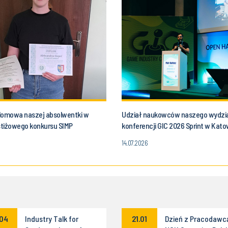
lomowa naszej absolwentki w
Udział naukowców naszego wydzi
estiżowego konkursu SIMP
konferencji GIC 2026 Sprint w Kat
14.07.2026
.04
Industry Talk for
21.01
Dzień z Pracodawc