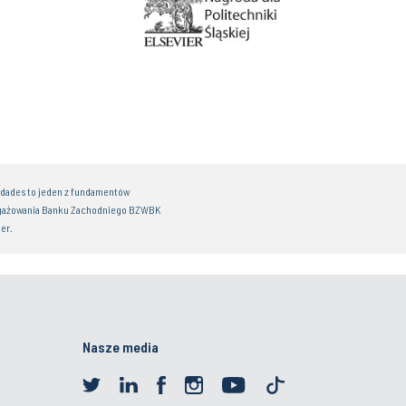
idades to jeden z fundamentów
gażowania Banku Zachodniego BZWBK
er.
Nasze media