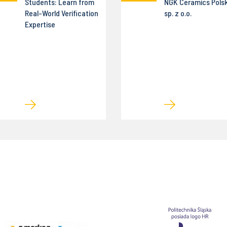
Students: Learn from
NGK Ceramics Pols
Real-World Verification
sp. z o.o.
Expertise