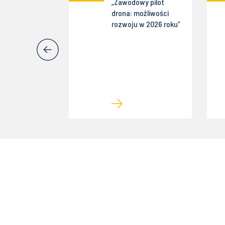
ttenfall IT
„Zawodowy pilot
s Poland
drona: możliwości
wne
rozwoju w 2026 roku”
mowania w
mobilności" w
dnia z
awcą