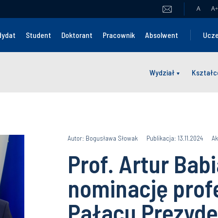
A
A
+
dydat
Student
Doktorant
Pracownik
Absolwent
Ucze
Wydział
Kształc
Autor: Bogusława Słowak
Publikacja: 13.11.2024
Ak
Prof. Artur Bab
nominację prof
Pałacu Prezyd