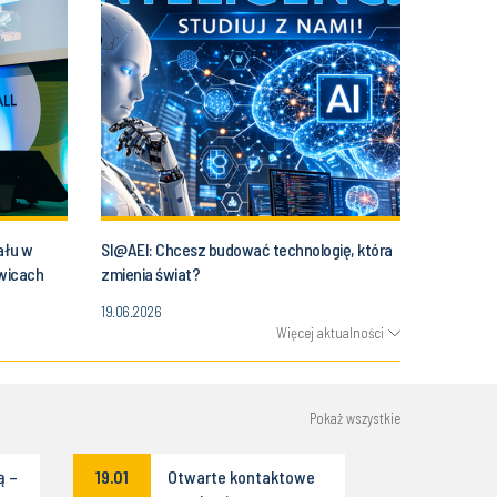
ału w
SI@AEI: Chcesz budować technologię, która
owicach
zmienia świat?
19.06.2026
Więcej aktualności
Pokaż wszystkie
ą –
19.01
Otwarte kontaktowe