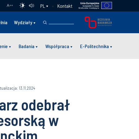
Kontakt
PL
A
++
lnia
Wydziały
enie
Badania
Współpraca
E-Politechnika
tualizacja: 13.11.2024
iarz odebrał
esorską w
enckim