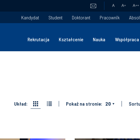
A
A
+
A
++
Kandydat
Student
Doktorant
Pracownik
Absol
Rekrutacja
Kształcenie
Nauka
Współpraca
Układ:
Pokaż na stronie:
20
Sortu