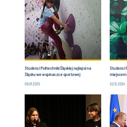
Studenci Politechniki Śląskiej najlepsi na
Studenci P
Śląsku we wspinaczce sportowej
miejscem 
09.01.2025
20.12.2024