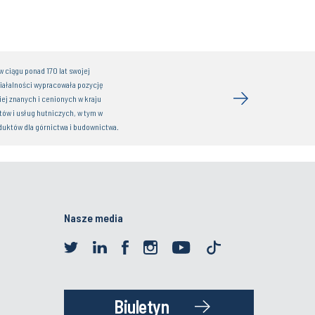
of Polish Innovation n the Silicon
Nasze media
Biuletyn