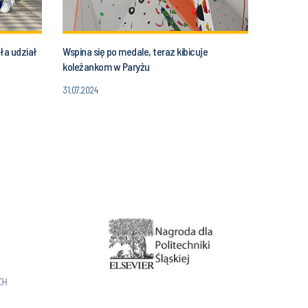
ęła udział
Wspina się po medale, teraz kibicuje
koleżankom w Paryżu
31.07.2024