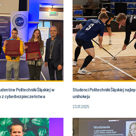
dentów Politechniki Śląskiej w
Studenci Politechniki Śląskiej najlep
 z cyberbezpieczeństwa
unihokeju
23.01.2025