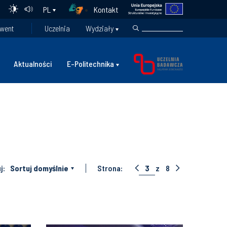
Kontakt
PL
went
Uczelnia
Wydziały
Aktualności
E-Politechnika
j:
Sortuj domyślnie
Strona:
3
z
8