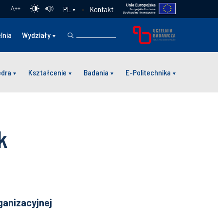
Kontakt
PL
A
++
lnia
Wydziały
edra
Kształcenie
Badania
E-Politechnika
k
ganizacyjnej