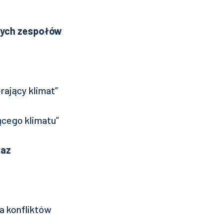
nych zespołów
ający klimat”
cego klimatu”
raz
a konfliktów