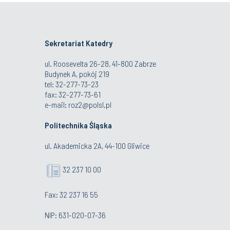
Sekretariat Katedry
ul. Roosevelta 26-28, 41-800 Zabrze
Budynek A, pokój 219
tel: 32-277-73-23
fax: 32-277-73-61
e-mail:
roz2@polsl.pl
Politechnika Śląska
ul. Akademicka 2A, 44-100 Gliwice
32 237 10 00
Fax: 32 237 16 55
NIP: 631-020-07-36