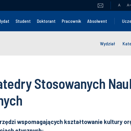
A
A
+
dydat
Student
Doktorant
Pracownik
Absolwent
Ucze
Wydział
Kat
Katedry Stosowanych Nau
nych
rzędzi wspomagających kształtowanie kultury or
ciach etycznych: