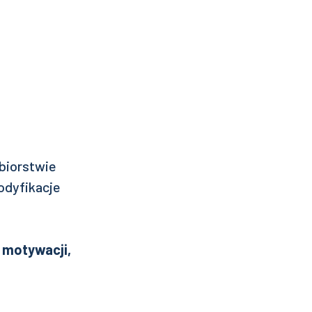
ębiorstwie
odyfikacje
 motywacji,