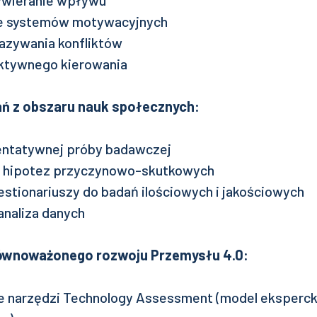
ywieranie wpływu
e systemów motywacyjnych
azywania konfliktów
ektywnego kierowania
ń z obszaru nauk społecznych:
entatywnej próby badawczej
 hipotez przyczynowo-skutkowych
stionariuszy do badań ilościowych i jakościowych
analiza danych
ównoważonego rozwoju Przemysłu 4.0:
 narzędzi Technology Assessment (model ekspercki