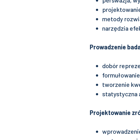
perswazja, w
projektowani
metody rozwi
narzędzia ef
Prowadzenie bada
dobór reprez
formułowanie
tworzenie kwe
statystyczna 
Projektowanie zr
wprowadzenie