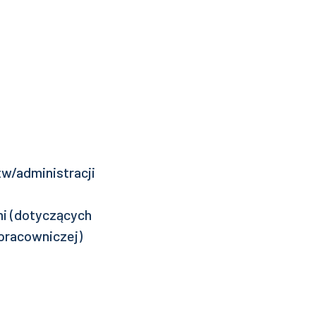
w/administracji
i (dotyczących
 pracowniczej)