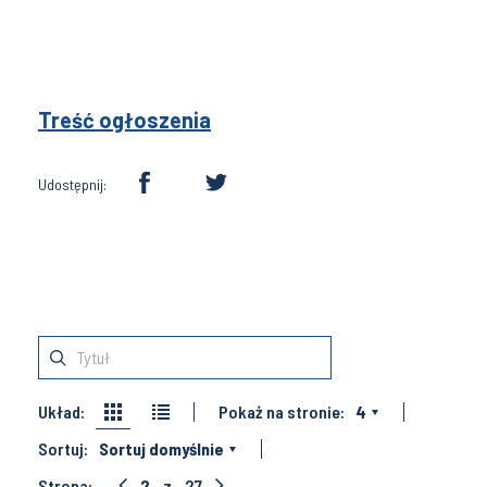
Treść ogłoszenia
Udostępnij:
Układ:
Pokaż na stronie:
4
Sortuj:
Sortuj domyślnie
Strona:
2
z
27