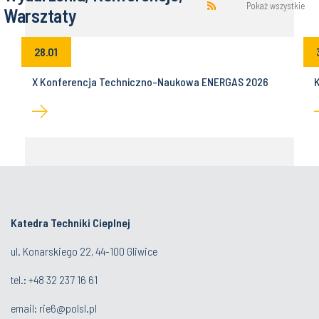
Pokaż wszystkie
Warsztaty
28.01
z
X Konferencja Techniczno-Naukowa ENERGAS 2026
K
Katedra Techniki Cieplnej
ul. Konarskiego 22, 44-100 Gliwice
tel.: +48 32 237 16 61
email:
rie6@polsl.pl