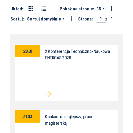
Układ:
Pokaż na stronie:
16
Sortuj:
Sortuj domyślnie
Strona:
1
z
1
28.01
X Konferencja Techniczno-Naukowa
ENERGAS 2026
31.03
Konkurs na najlepszą pracę
magisterską