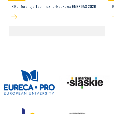
z
X Konferencja Techniczno-Naukowa ENERGAS 2026
K