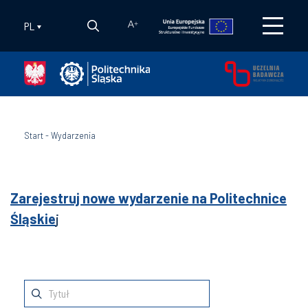
PL
A
+
Start
-
Wydarzenia
Zarejestruj nowe wydarzenie na Politechnice
Śląskie
j