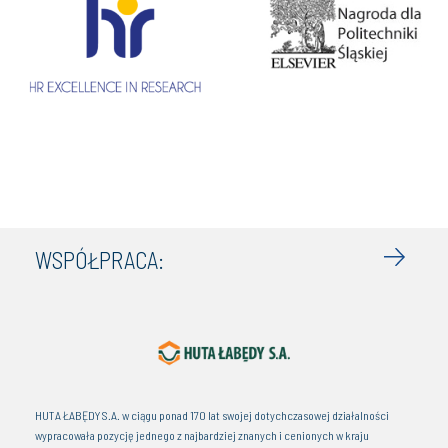
WSPÓŁPRACA:
Igniting the Power of Polish Innovation n the Silicon Valley’s Ecosystem