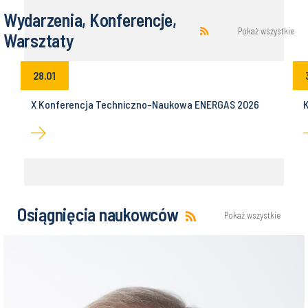
Konkurs na najlepszą pracę magisterską
28.04.2026
Więcej aktualności
Wydarzenia, Konferencje,
Pokaż wszystkie
Warsztaty
28.01
z
X Konferencja Techniczno-Naukowa ENERGAS 2026
K
Osiągnięcia naukowców
Pokaż wszystkie