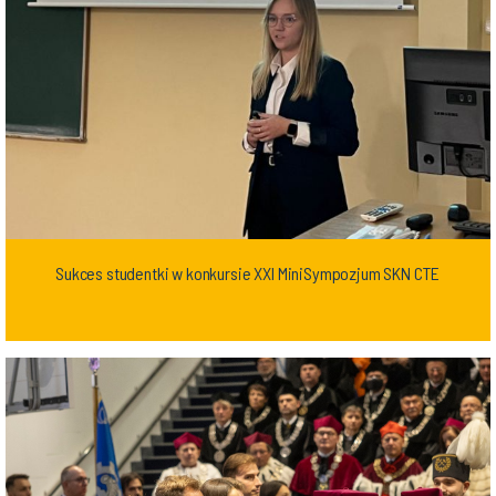
Sukces studentki w konkursie XXI MiniSympozjum SKN CTE