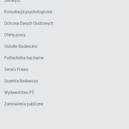
Film o Politechnice Śląskiej w języku migowym
Informator dla kandydatów na studia
Inwestycje dotowane z budżetu państwa lub państwowych funduszy
celowych
Konsultacje psychologiczne
Ochrona Danych Osobowych
Oferty pracy
Osiedle Studenckie
Politechnika bez barier
Serwis Prawo
Uczelnia Badawcza
Wydawnictwo PŚ