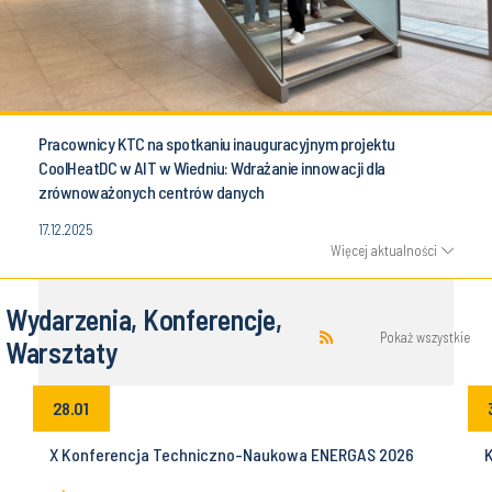
Pracownicy KTC na spotkaniu inauguracyjnym projektu
CoolHeatDC w AIT w Wiedniu: Wdrażanie innowacji dla
zrównoważonych centrów danych
17.12.2025
Więcej aktualności
Wydarzenia, Konferencje,
Pokaż wszystkie
Warsztaty
28.01
z
X Konferencja Techniczno-Naukowa ENERGAS 2026
K