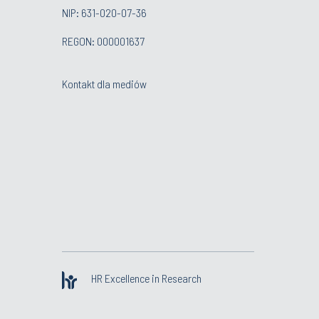
NIP: 631-020-07-36
REGON: 000001637
Kontakt dla mediów
HR Excellence in Research