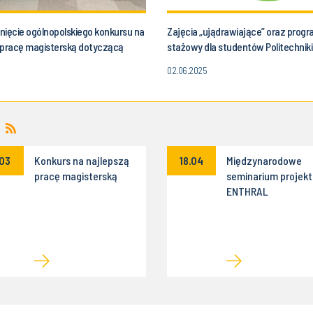
nięcie ogólnopolskiego konkursu na
Zajęcia „ujądrawiające” oraz prog
 pracę magisterską dotyczącą
stażowy dla studentów Politechniki 
nia metod obliczeniowych do
02.06.2025
 procesów cieplno-przepływowych
.03
Konkurs na najlepszą
18.04
Międzynarodowe
pracę magisterską
seminarium projek
ENTHRAL