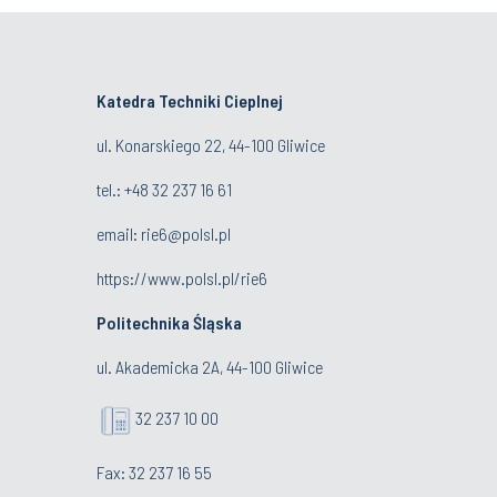
Katedra Techniki Cieplnej
ul. Konarskiego 22, 44-100 Gliwice
tel.: +48 32 237 16 61
email:
rie6@polsl.pl
https://www.polsl.pl/rie6
Politechnika Śląska
ul. Akademicka 2A, 44-100 Gliwice
32 237 10 00
Fax: 32 237 16 55