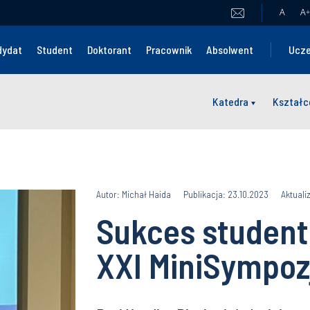
A
A
+
dydat
Student
Doktorant
Pracownik
Absolwent
Ucze
Katedra
Kształc
Autor: Michał Haida
Publikacja: 23.10.2023
Aktuali
Sukces student
XXI MiniSympo