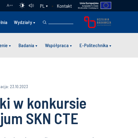
Kontakt
PL
A
++
lnia
Wydziały
enie
Badania
Współpraca
E-Politechnika
zacja: 23.10.2023
ki w konkursie
zjum SKN CTE