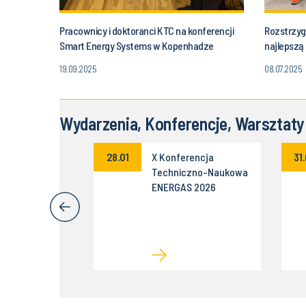
Pracownicy i doktoranci KTC na konferencji
Rozstrzyg
Smart Energy Systems w Kopenhadze
najlepszą
zastosowa
19.09.2025
08.07.2025
symulacji
Wydarzenia, Konferencje, Warsztaty
rium Naukowe
28.01
X Konferencja
31
o Instytutu
Techniczno-Naukowa
 oraz Sekcji
ENERGAS 2026
a Komitetu
namiki i
a PAN