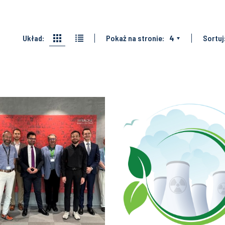
Układ:
Pokaż na stronie:
4
Sortuj