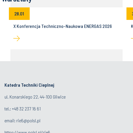
28.01
z
X Konferencja Techniczno-Naukowa ENERGAS 2026
K
Katedra Techniki Cieplnej
ul. Konarskiego 22, 44-100 Gliwice
tel.: +48 32 237 16 61
email:
rie6@polsl.pl
https://www.polsl.pl/rie6