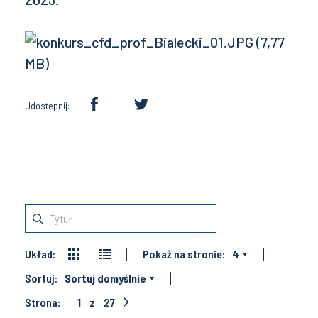
Udostępnij:
Układ:
Pokaż na stronie:
4
Sortuj:
Sortuj domyślnie
Strona:
1
z
27