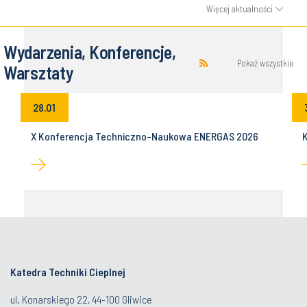
Więcej aktualności
Wydarzenia, Konferencje,
Pokaż wszystkie
Warsztaty
28.01
z
X Konferencja Techniczno-Naukowa ENERGAS 2026
K
Katedra Techniki Cieplnej
ul. Konarskiego 22, 44-100 Gliwice