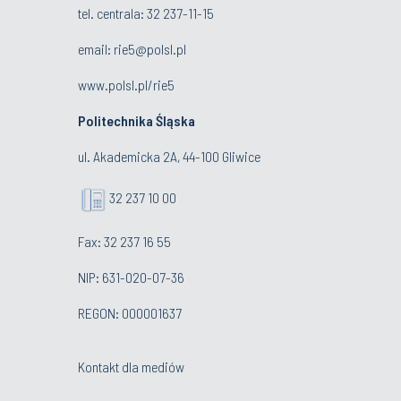
tel. centrala:
32 237-11-15
email:
rie5@polsl.pl
www.polsl.pl/rie5
Politechnika Śląska
ul. Akademicka 2A, 44-100 Gliwice
32 237 10 00
Fax: 32 237 16 55
NIP: 631-020-07-36
REGON: 000001637
Kontakt dla mediów