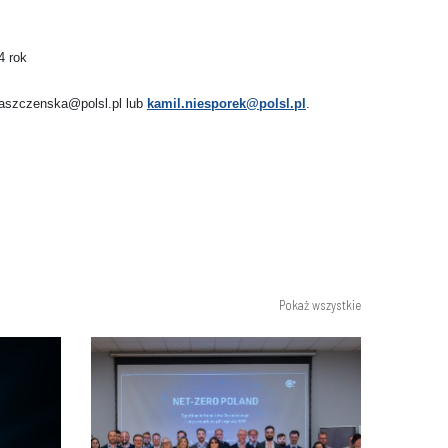
4 rok
baszczenska@polsl.pl lub
kamil.niesporek@polsl.pl
.
Pokaż wszystkie