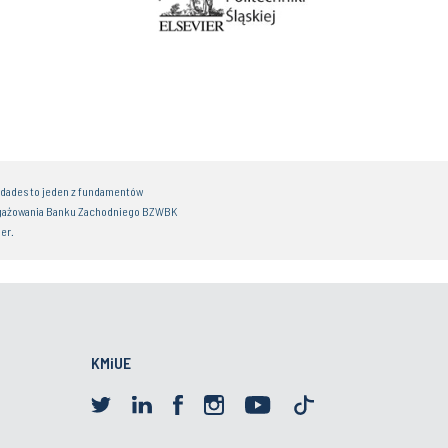
idades to jeden z fundamentów
gażowania Banku Zachodniego BZWBK
er.
KMiUE