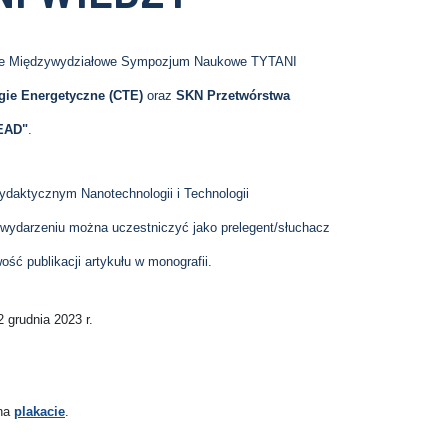
narne Międzywydziałowe Sympozjum Naukowe TYTANI
gie Energetyczne (CTE)
oraz
SKN Przetwórstwa
EAD"
.
daktycznym Nanotechnologii i Technologii
 wydarzeniu można uczestniczyć jako prelegent/słuchacz
ść publikacji artykułu w monografii.
 grudnia 2023 r.
 na
plakacie
.