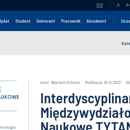
A
A
+
dydat
Student
Doktorant
Pracownik
Absolwent
Ucze
Kat
Autor: Wojciech Uchman
Publikacja: 04.12.2023
Ak
Interdyscyplina
Międzywydział
Naukowe TYTA