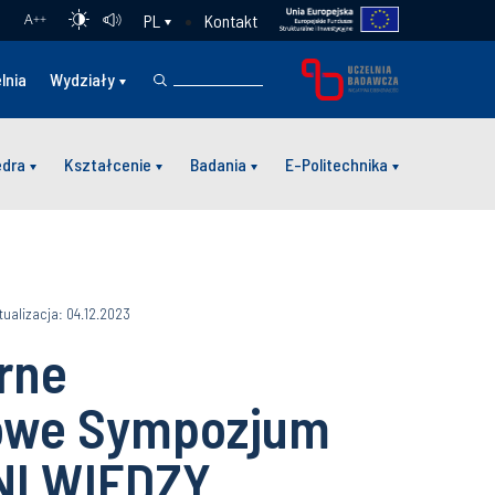
Kontakt
PL
A
++
lnia
Wydziały
edra
Kształcenie
Badania
E-Politechnika
tualizacja: 04.12.2023
rne
owe Sympozjum
NI WIEDZY