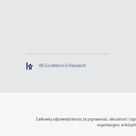
HR Excellence in Research
Całkowitą odpowiedzialność za poprawność, aktualność i zgod
organizacyjne, w których