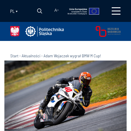
PL
A
+
Start
-
Aktualności
-
Adam Wojaczek wygrał BMW M Cup!