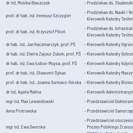
dr inż. Monika Blaszczok
- Prodziekan ds. Studencki
- Prodziekan ds. Nauki i 
prof. dr hab. inż. Ireneusz Szczygieł
Kierownik Katedry Technik
- Prodziekan ds. Infrastruk
prof. dr hab. inż. Krzysztof Pikoń
Kierownik Katedry Techn
dr hab. inż. Jan Kaczmarczyk, prof. PŚ
- Kierownik Katedry Ogrzew
dr hab. inż. Elwira Zajusz-Zubek, prof. PŚ
- Kierownik Katedry Ochro
dr hab. inż. Ewa Łobos-Moysa, prof. PŚ
- Kierownik Katedry Inżyni
prof. dr hab. inż. Sławomir Dykas
- Kierownik Katedry Maszy
prof. dr hab. inż. Joanna Surmacz-Górska
- Kierownik Katedry Biote
dr inż. Agata Malina
- Kierownik Administracyjn
mgr inż. Max Lewandowski
- Przedstawiciel Doktoran
Anna Piotrowska
- Przedstawiciel Samorzą
- Przedstawiciel otoczen
mgr inż. Ewa Dworska
Prezes Polskiego Zrzeszen