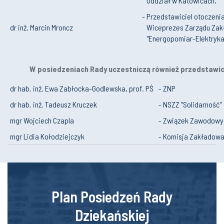
Oddział w Katowicach,
- Przedstawiciel otoczen
dr inż. Marcin Mroncz
Wiceprezes Zarządu Zak
"Energopomiar-Elektryka
W posiedzeniach Rady uczestniczą również przedstawi
dr hab. inż. Ewa Zabłocka-Godlewska, prof. PŚ
- ZNP
dr hab. inż. Tadeusz Kruczek
- NSZZ "Solidarność"
mgr Wojciech Czapla
- Związek Zawodowy 
mgr Lidia Kołodziejczyk
- Komisja Zakładowa 
Plan Posiedzeń Rady
Dziekańskiej