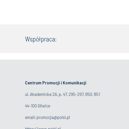
Współpraca:
Centrum Promocji i Komunikacji
ul. Akademicka 2A, p. 47, 295-297, 850, 851
44-100 Gliwice
email:
promocja@polsl.pl
https://www.polsl.pl