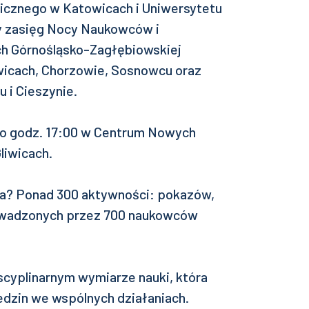
cznego w Katowicach i Uniwersytetu
 zasięg Nocy Naukowców i
ch Górnośląsko-Zagłębiowskiej
owicach, Chorzowie, Sosnowcu oraz
u i Cieszynie.
ę o godz. 17:00 w Centrum Nowych
Gliwicach.
ia? Ponad 300 aktywności: pokazów,
owadzonych przez 700 naukowców
scyplinarnym wymiarze nauki, która
edzin we wspólnych działaniach.