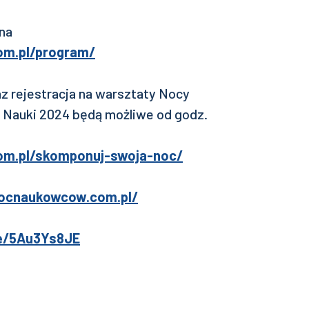
na
om.pl/program/
z rejestracja na warsztaty Nocy
Nauki 2024 będą możliwe od godz.
om.pl/skomponuj-swoja-noc/
nocnaukowcow.com.pl/
/e/5Au3Ys8JE