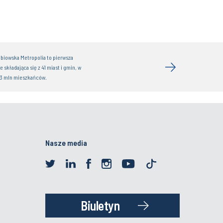
biowska Metropolia to pierwsza
 składająca się z 41 miast i gmin, w
,3 mln mieszkańców.
Nasze media
Biuletyn