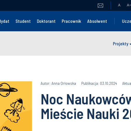
A
A
+
dydat
Student
Doktorant
Pracownik
Absolwent
Ucze
Projekty
Autor: Anna Orłowska
Publikacja: 03.10.2024
Aktua
Noc Naukowców
Mieście Nauki 