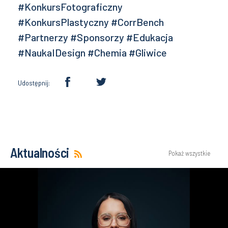
#KonkursFotograficzny
#KonkursPlastyczny #CorrBench
#Partnerzy #Sponsorzy #Edukacja
#NaukaIDesign #Chemia #Gliwice
Udostępnij:
Aktualności
Pokaż wszystkie