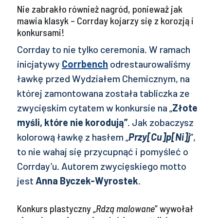
Nie zabrakło również nagród, ponieważ jak
mawia klasyk – Corrday kojarzy się z korozją i
konkursami!
Corrday to nie tylko ceremonia. W ramach
inicjatywy
Corrbench
odrestaurowaliśmy
ławkę przed Wydziałem Chemicznym, na
której zamontowana została tabliczka ze
zwycięskim cytatem w konkursie na „
Złote
myśli, które nie korodują”
. Jak zobaczysz
kolorową ławkę z hasłem „
Przy[Cu]p[Ni]j
”,
to nie wahaj się przycupnąć i pomyśleć o
Corrday’u. Autorem zwycięskiego motto
jest
Anna Byczek-Wyrostek
.
Konkurs plastyczny „
Rdzą malowane
” wywołał