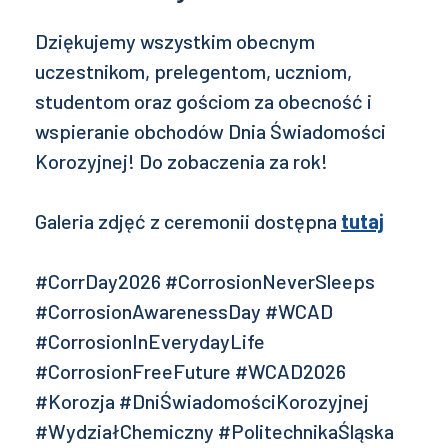
Dziękujemy wszystkim obecnym
uczestnikom, prelegentom, uczniom,
studentom oraz gościom za obecność i
wspieranie obchodów Dnia Świadomości
Korozyjnej! Do zobaczenia za rok!
Galeria zdjęć z ceremonii dostępna
tutaj
#CorrDay2026 #CorrosionNeverSleeps
#CorrosionAwarenessDay #WCAD
#CorrosionInEverydayLife
#CorrosionFreeFuture #WCAD2026
#Korozja #DniŚwiadomościKorozyjnej
#WydziałChemiczny #PolitechnikaŚląska