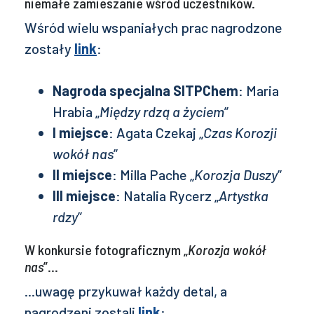
niemałe zamieszanie wśród uczestników.
Wśród wielu wspaniałych prac nagrodzone
zostały
link
:
Nagroda specjalna SITPChem
: Maria
Hrabia „
Między rdzą a życiem
”
I miejsce
: Agata Czekaj „
Czas Korozji
wokół nas
”
II miejsce
: Milla Pache „
Korozja Duszy
”
III miejsce
: Natalia Rycerz „
Artystka
rdzy
”
W konkursie fotograficznym „
Korozja wokół
nas
”...
...uwagę przykuwał każdy detal, a
nagrodzeni zostali
link
: