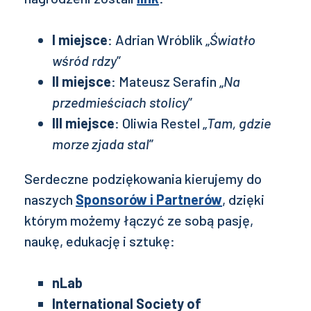
I miejsce
: Adrian Wróblik „
Światło
wśród rdzy
”
II miejsce
: Mateusz Serafin „
Na
przedmieściach stolicy
”
III miejsce
: Oliwia Restel „
Tam, gdzie
morze zjada stal
”
Serdeczne podziękowania kierujemy do
naszych
Sponsorów i Partnerów
, dzięki
którym możemy łączyć ze sobą pasję,
naukę, edukację i sztukę:
nLab
International Society of