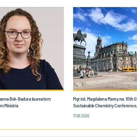
onanna Bok-Badura laureatem
Mgr inż. Magdalena Marny na: 10th 
m Ministra
Sustainable Chemistry Conference
17.06.2026