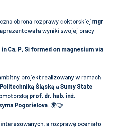
iczna obrona rozprawy doktorskiej
mgr
zaprezentowała wyniki swojej pracy
 in Ca, P, Si formed on magnesium via
ambitny projekt realizowany w ramach
Politechniką Śląską
a
Sumy State
romotorską
prof. dr. hab. inż.
ksyma Pogorielova
. 🌍🤝
ainteresowanych, a rozprawę oceniało