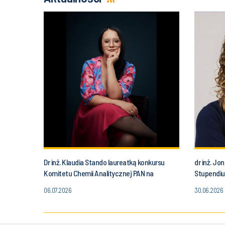
Dr inż. Klaudia Stando laureatką konkursu
dr inż. J
Komitetu Chemii Analitycznej PAN na
Stupendiu
najlepszą rozprawę doktorską
06.07.2026
30.06.2026