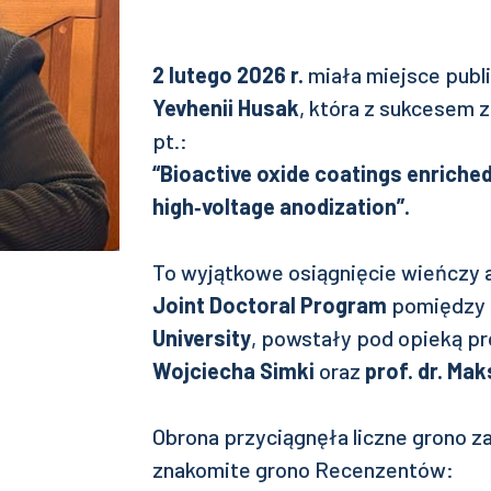
2 lutego 2026 r.
miała miejsce publ
Yevhenii Husak
, która z sukcesem 
pt.:
“Bioactive oxide coatings enriched
high‑voltage anodization”.
To wyjątkowe osiągnięcie wieńczy 
Joint Doctoral Program
pomiędzy
University
, powstały pod opieką p
Wojciecha Simki
oraz
prof. dr. Ma
Obrona przyciągnęła liczne grono z
znakomite grono Recenzentów: