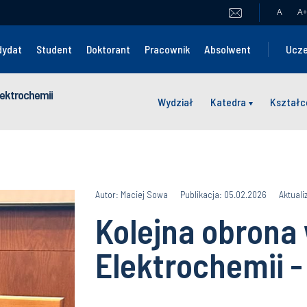
A
A
+
dydat
Student
Doktorant
Pracownik
Absolwent
Ucze
Elektrochemii
Wydział
Katedra
Kształc
Autor: Maciej Sowa
Publikacja: 05.02.2026
Aktuali
Kolejna obrona
Elektrochemii -