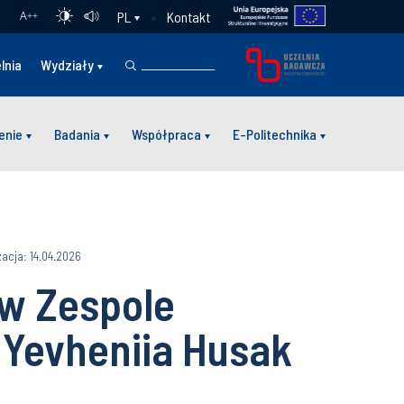
Kontakt
PL
A
++
lnia
Wydziały
enie
Badania
Współpraca
E-Politechnika
zacja: 14.04.2026
 w Zespole
 Yevheniia Husak