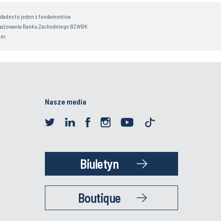
idades to jeden z fundamentów
gażowania Banku Zachodniego BZWBK
er.
Nasze media
Biuletyn
Boutique