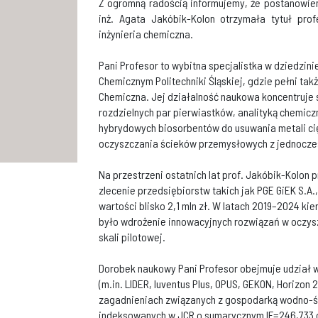
Z ogromną radością informujemy, że postanowien
inż. Agata Jakóbik-Kolon otrzymała tytuł prof
inżynieria chemiczna.
Pani Profesor to wybitna specjalistka w dziedzini
Chemicznym Politechniki Śląskiej, gdzie pełni tak
Chemiczna. Jej działalność naukowa koncentruje 
rozdzielnych par pierwiastków, analityką chemic
hybrydowych biosorbentów do usuwania metali ci
oczyszczania ścieków przemysłowych z jednocze
Na przestrzeni ostatnich lat prof. Jakóbik-Kolon
zlecenie przedsiębiorstw takich jak PGE GiEK S.A.
wartości blisko 2,1 mln zł. W latach 2019–2024 k
było wdrożenie innowacyjnych rozwiązań w oczys
skali pilotowej.
Dorobek naukowy Pani Profesor obejmuje udział 
(m.in. LIDER, Iuventus Plus, OPUS, GEKON, Horizon
zagadnieniach związanych z gospodarką wodno-ści
indeksowanych w JCR o sumarycznym IF=246,733 o