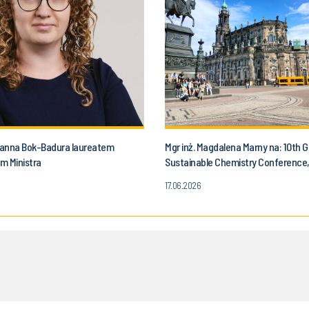
onanna Bok-Badura laureatem
Mgr inż. Magdalena Marny na: 10th 
m Ministra
Sustainable Chemistry Conference
17.06.2026