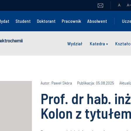
A
A
+
dydat
Student
Doktorant
Pracownik
Absolwent
Ucze
Elektrochemii
Wydział
Katedra
Kształc
Autor: Paweł Skóra
Publikacja: 05.08.2025
Aktuali
Prof. dr hab. in
Kolon z tytułem