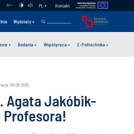
Kontakt
PL
A
++
lnia
Wydziały
enie
Badania
Współpraca
E-Politechnika
zacja: 05.08.2025
ż. Agata Jakóbik-
 Profesora!