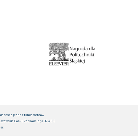
idades to jeden z fundamentów
gażowania Banku Zachodniego BZWBK
er.