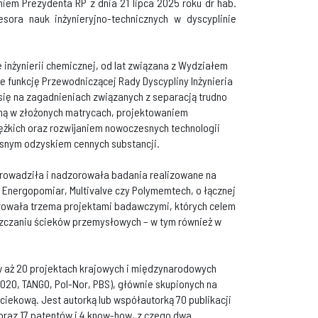
iem Prezydenta RP z dnia 21 lipca 2025 roku dr hab.
esora nauk inżynieryjno-technicznych w dyscyplinie
e inżynierii chemicznej, od lat związana z Wydziałem
że funkcję Przewodniczącej Rady Dyscypliny Inżynieria
się na zagadnieniach związanych z separacją trudno
zną w złożonych matrycach, projektowaniem
ężkich oraz rozwijaniem nowoczesnych technologii
snym odzyskiem cennych substancji.
 prowadziła i nadzorowała badania realizowane na
, Energopomiar, Multivalve czy Polymemtech, o łącznej
ierowała trzema projektami badawczymi, których celem
zczaniu ścieków przemysłowych – w tym również w
w aż 20 projektach krajowych i międzynarodowych
 2020, TANGO, Pol-Nor, PBS), głównie skupionych na
ekową. Jest autorką lub współautorką 70 publikacji
raz 17 patentów i 4 know-how, z czego dwa