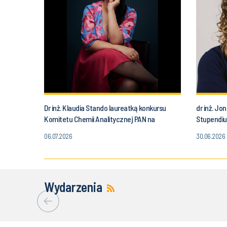
Dr inż. Klaudia Stando laureatką konkursu
dr inż. J
Komitetu Chemii Analitycznej PAN na
Stupendiu
najlepszą rozprawę doktorską
06.07.2026
30.06.2026
Wydarzenia