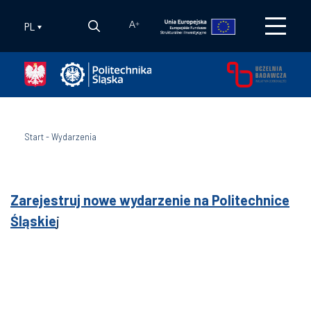
PL
A
+
Start
-
Wydarzenia
Zarejestruj nowe wydarzenie na Politechnice
Śląskie
j