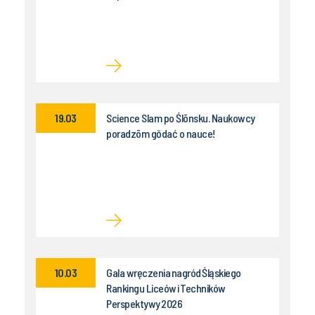
19.03
Science Slam po Ślōnsku. Naukowcy
poradzōm gŏdać o nauce!
10.03
Gala wręczenia nagród Śląskiego
Rankingu Liceów i Techników
Perspektywy 2026