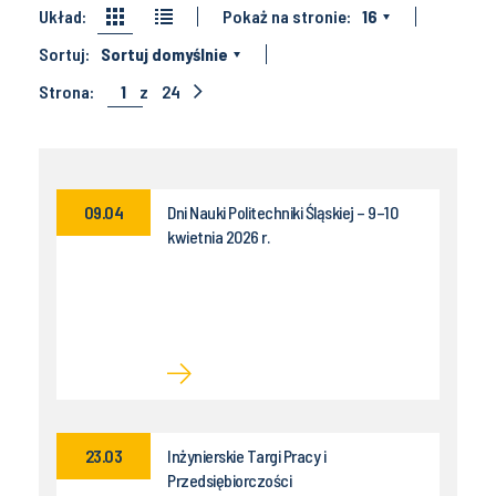
Układ:
Pokaż na stronie:
16
Sortuj:
Sortuj domyślnie
Strona:
1
z
24
09.04
Dni Nauki Politechniki Śląskiej – 9–10
kwietnia 2026 r.
23.03
Inżynierskie Targi Pracy i
Przedsiębiorczości