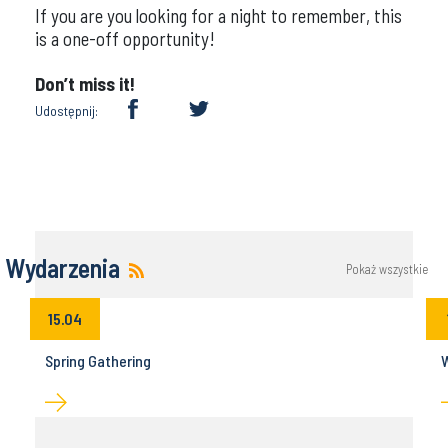
If you are you looking for a night to remember, this
is a one-off opportunity!
Don’t miss it!
Udostępnij:
Wydarzenia
Pokaż wszystkie
15.04
Spring Gathering
W