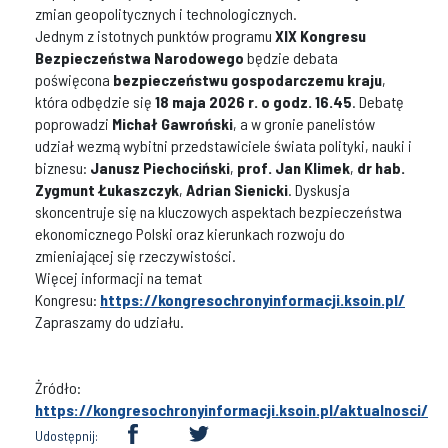
zmian geopolitycznych i technologicznych.
Jednym z istotnych punktów programu
XIX Kongresu
Bezpieczeństwa Narodowego
będzie debata
poświęcona
bezpieczeństwu gospodarczemu kraju
,
która odbędzie się
18 maja 2026 r. o godz. 16.45
. Debatę
poprowadzi
Michał Gawroński
, a w gronie panelistów
udział wezmą wybitni przedstawiciele świata polityki, nauki i
biznesu:
Janusz Piechociński
,
prof. Jan Klimek
,
dr hab.
Zygmunt Łukaszczyk
,
Adrian Sienicki
. Dyskusja
skoncentruje się na kluczowych aspektach bezpieczeństwa
ekonomicznego Polski oraz kierunkach rozwoju do
zmieniającej się rzeczywistości.
Więcej informacji na temat
Kongresu:
https://kongresochronyinformacji.ksoin.pl/
Zapraszamy do udziału.
Żródło:
https://kongresochronyinformacji.ksoin.pl/aktualnosci/
Udostępnij: