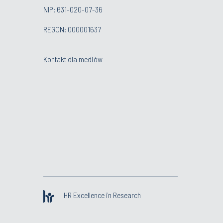
NIP: 631-020-07-36
REGON: 000001637
Kontakt dla mediów
HR Excellence in Research