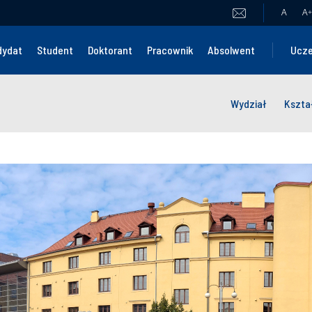
A
A
+
dydat
Student
Doktorant
Pracownik
Absolwent
Ucze
Wydział
Kszta