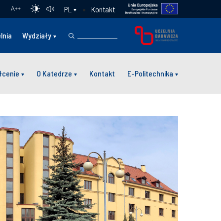
Kontakt
PL
A
++
lnia
Wydziały
łcenie
O Katedrze
Kontakt
E-Politechnika