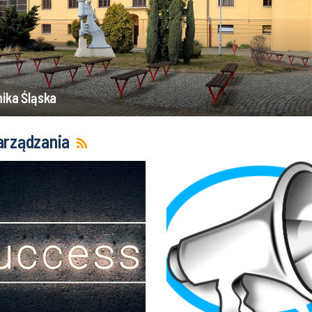
nika Śląska
arządzania