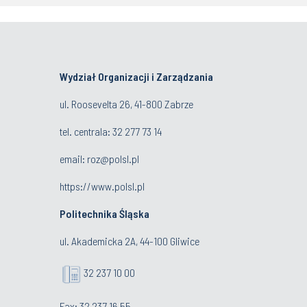
Wydział Organizacji i Zarządzania
ul. Roosevelta 26, 41-800 Zabrze
tel. centrala: 32 277 73 14
email:
roz@polsl.pl
https://www.polsl.pl
Politechnika Śląska
ul. Akademicka 2A, 44-100 Gliwice
32 237 10 00
Fax: 32 237 16 55