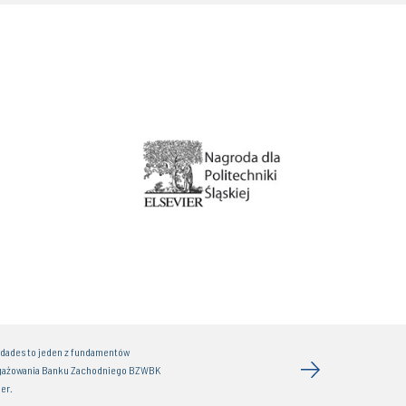
idades to jeden z fundamentów
gażowania Banku Zachodniego BZWBK
er.