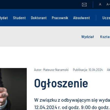
A
A
+
dydat
Student
Doktorant
Pracownik
Absolwent
Ucze
Wydział
Kszta
Autor: Mateusz Naramski
Publikacja: 10.04.2024
Ak
Ogłoszenie
W związku z odbywającym się wyda
12.04.2024 r. od godz. 9:00 do godz.