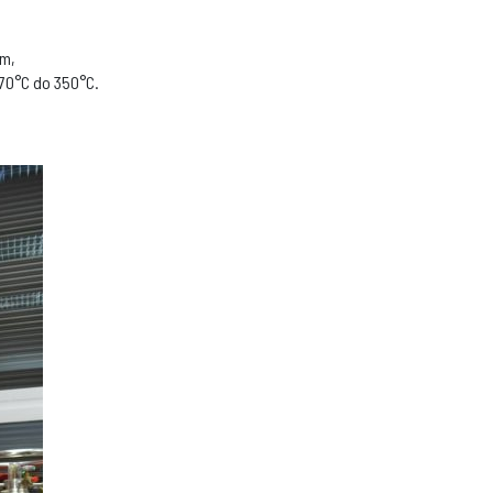
mm,
70°C do 350°C.