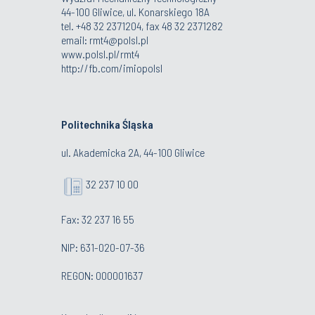
44-100 Gliwice, ul. Konarskiego 18A
tel. +48 32 2371204, fax 48 32 2371282
email:
rmt4@polsl.pl
www.polsl.pl/rmt4
http://fb.com/imiopolsl
Politechnika Śląska
ul. Akademicka 2A, 44-100 Gliwice
32 237 10 00
Fax: 32 237 16 55
NIP: 631-020-07-36
REGON: 000001637