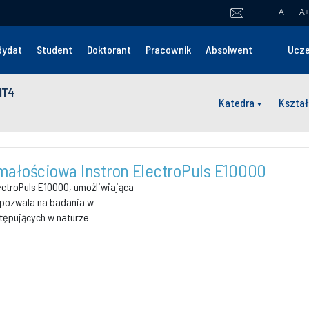
A
A
+
dydat
Student
Doktorant
Pracownik
Absolwent
Ucze
RMT4
Katedra
Kształ
ałościowa Instron ElectroPuls E10000
ctroPuls E10000, umożliwiająca
o pozwala na badania w
stępujących w naturze