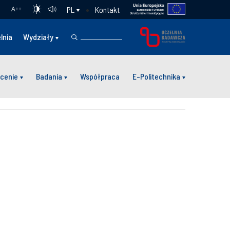
Kontakt
PL
A
++
lnia
Wydziały
cenie
Badania
Współpraca
E-Politechnika