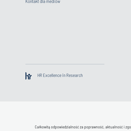
Kontakt dla mediów
HR Excellence in Research
Całkowitą odpowiedzialność za poprawność, aktualność i zgod