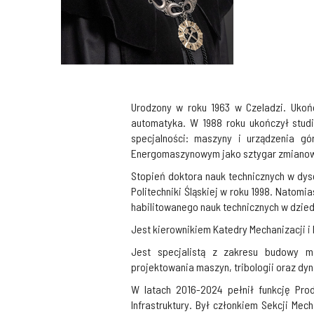
Urodzony w roku 1963 w Czeladzi. Ukońc
automatyka. W 1988 roku ukończył studia
specjalności: maszyny i urządzenia g
Energomaszynowym jako sztygar zmianowy. 
Stopień doktora nauk technicznych w dysc
Politechniki Śląskiej w roku 1998. Natomi
habilitowanego nauk technicznych w dzied
Jest kierownikiem Katedry Mechanizacji i
Jest specjalistą z zakresu budowy ma
projektowania maszyn, tribologii oraz d
W latach 2016-2024 pełnił funkcję Pro
Infrastruktury. Był członkiem Sekcji Me