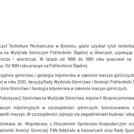
zył Technikum Mechaniczne w Bytomiu, gdzie uzyskał tytuł technika
 na Wydziale Górniczym Politechniki Śląskiej w Gliwicach, uzyskują
órnicze i wiertnicze. W latach od 1988 do 1990 roku pracował n
Od 1990 roku pracuje na Politechnice Śląskiej.
yplinie górnictwo i geologia inżynierska w zakresie maszyn górniczych
ast w roku 2010, decyzją Rady Wydziału Górnictwa i Geologii Politechniki
zinie Górnictwo i Geologia Inżynierska w zakresie maszyn górniczych.
 Robotyzacji Górnictwa na Wydziale Górnictwa, Inżynierii Bezpieczeństw
szyn inżynieryjnych w szczególności górniczych, konstruowania, e
ynamiki maszyn. W szczególności zajmuje się zagadnieniami budowy i ek
dziekana ds. Współpracy z Otoczeniem Społeczno-Gospodarczym oraz
chatroniki Komisji Górniczej PAN Oddziału w Katowicach oraz Rady Spo