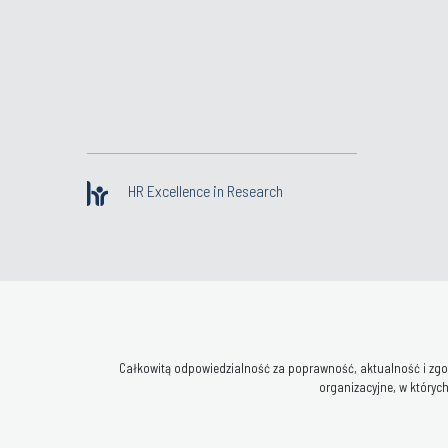
HR Excellence in Research
Całkowitą odpowiedzialność za poprawność, aktualność i zgod
organizacyjne, w których