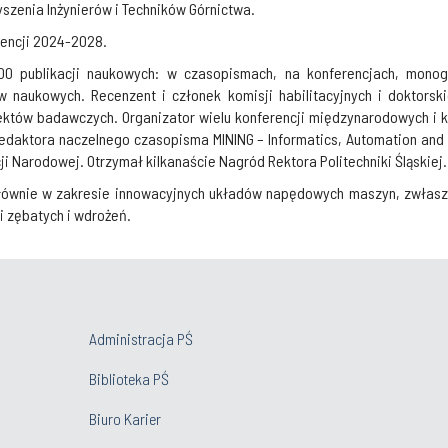
zenia Inżynierów i Techników Górnictwa.
dencji 2024-2028.
0 publikacji naukowych: w czasopismach, na konferencjach, monogr
 naukowych. Recenzent i członek komisji habilitacyjnych i doktorsk
któw badawczych. Organizator wielu konferencji międzynarodowych i k
edaktora naczelnego czasopisma MINING – Informatics, Automation and E
 Narodowej. Otrzymał kilkanaście Nagród Rektora Politechniki Śląskiej. 
ównie w zakresie innowacyjnych układów napędowych maszyn, zwłaszc
i zębatych i wdrożeń.
Administracja PŚ
Biblioteka PŚ
Biuro Karier