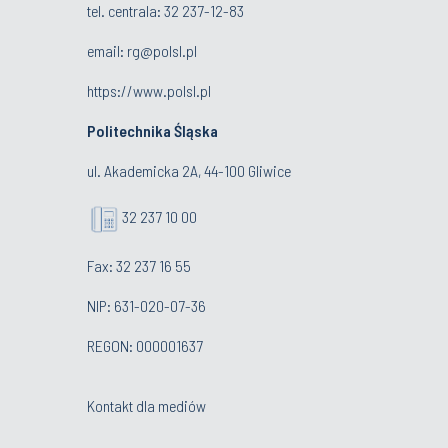
tel. centrala:
32 237-12-83
email:
rg@polsl.pl
https://www.polsl.pl
Politechnika Śląska
ul. Akademicka 2A, 44-100 Gliwice
32 237 10 00
Fax: 32 237 16 55
NIP: 631-020-07-36
REGON: 000001637
Kontakt dla mediów