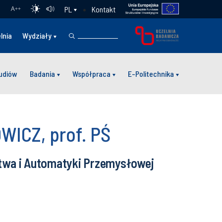
Kontakt
PL
A
++
lnia
Wydziały
tudiów
Badania
Współpraca
E-Politechnika
OWICZ, prof. PŚ
stwa i Automatyki Przemysłowej