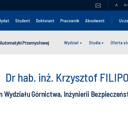
A
A
+
dydat
Student
Doktorant
Pracownik
Absolwent
Ucze
 i Automatyki Przemysłowej
Wydział
Studia
Oferta s
Dr hab. inż. Krzysztof FILIP
n Wydziału Górnictwa, Inżynierii Bezpieczeń