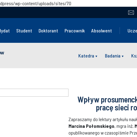
wordpress/wp-content/uploads/sites/70
dydat
Student
Doktorant
Pracownik
Absolwent
Ucze
ów
Katedra
Badania
Ks
Wpływ prosumenckic
pracę sieci r
Zapraszamy do lektury artykułu nau
Marcina Połomskiego
, mgra inż.
M
opublikowanego w czasopiśmie Prze