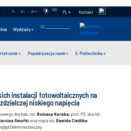
Kontakt
PL
A
A
+
A
++
lnia
Wydziały
ztałcenie
Popularyzacja nauki
E-Politechnika
h instalacji fotowoltaicznych na
ozdzielczej niskiego napięcia
kowego dra hab. inż.
Romana Koraba
, prof. PŚ, dra inż.
arcina Smołki
oraz mgra inż.
Dawida Cieślika
gląd Elektrotechniczny.