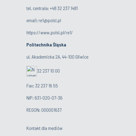
tel. centrala:
+48 32 237 1481
email:
re1@polsl.pl
https://www.polsl.pl/re1/
Politechnika Śląska
ul. Akademicka 2A, 44-100 Gliwice
32 237 10 00
Fax: 32 237 16 55
NIP: 631-020-07-36
REGON: 000001637
Kontakt dla mediów