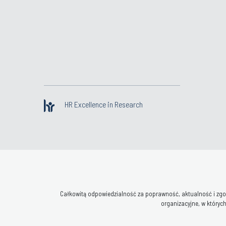
HR Excellence in Research
Całkowitą odpowiedzialność za poprawność, aktualność i zgod
organizacyjne, w których