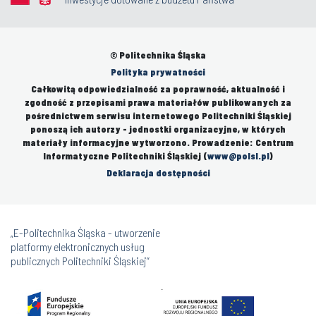
© Politechnika Śląska
Polityka prywatności
Całkowitą odpowiedzialność za poprawność, aktualność i
zgodność z przepisami prawa materiałów publikowanych za
pośrednictwem serwisu internetowego Politechniki Śląskiej
ponoszą ich autorzy - jednostki organizacyjne, w których
materiały informacyjne wytworzono. Prowadzenie: Centrum
Informatyczne Politechniki Śląskiej (
www@polsl.pl
)
Deklaracja dostępności
„E-Politechnika Śląska - utworzenie
platformy elektronicznych usług
publicznych Politechniki Śląskiej”