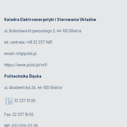
Katedra Elektroenergetyki i Sterowania Układów
ul. Bolesława Krzywoustego 2, 44-100 Gliwice
tel. centrala:
+48 32 237 1481
email:
re1@polsl.pl
https://www.polsl.pl/re1/
Politechnika Śląska
ul. Akademicka 2A, 44-100 Gliwice
32 237 10 00
Fax: 32 237 16 55
NIP: 631-020-07-36