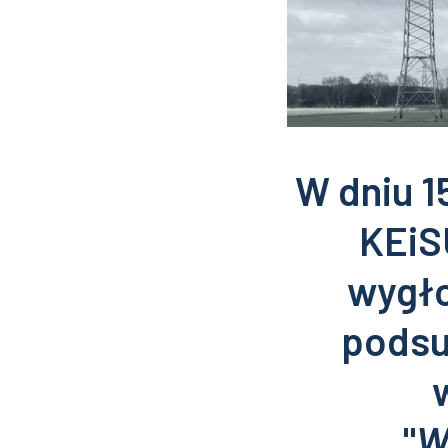
W dniu 1
KEiS
wygło
podsu
"
W