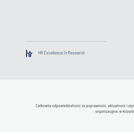
HR Excellence in Research
Całkowitą odpowiedzialność za poprawność, aktualność i zgod
organizacyjne, w których