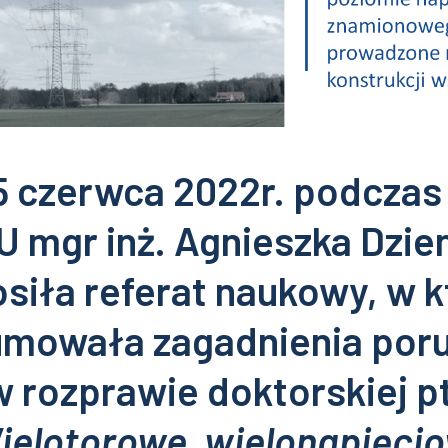
5 czerwca 2022r. podczas
U mgr inż. Agnieszka Dzien
siła referat naukowy, w 
mowała zagadnienia por
w rozprawie doktorskiej pt
ielotorowe, wielonapięci