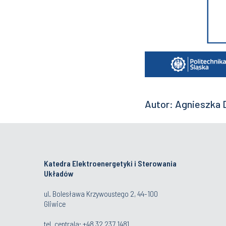
Autor: Agnieszka D
Katedra Elektroenergetyki i Sterowania
Układów
ul. Bolesława Krzywoustego 2, 44-100
Gliwice
tel. centrala:
+48 32 237 1481