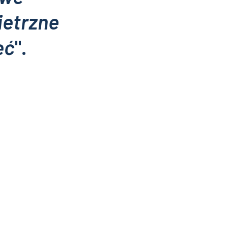
ietrzne
ęć
".