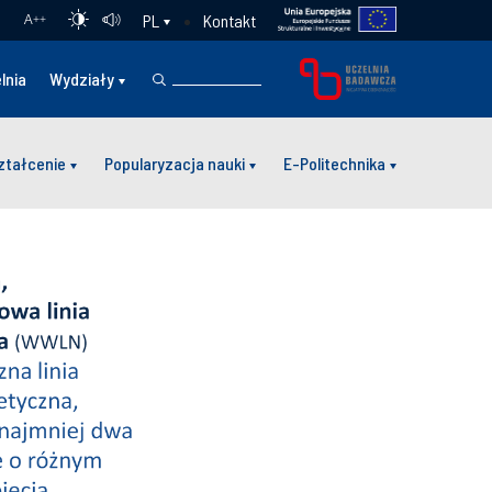
Kontakt
PL
A
++
lnia
Wydziały
ztałcenie
Popularyzacja nauki
E-Politechnika