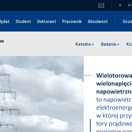
A
A
+
dydat
Student
Doktorant
Pracownik
Absolwent
Ucze
ów
Katedra
Badania
Ks