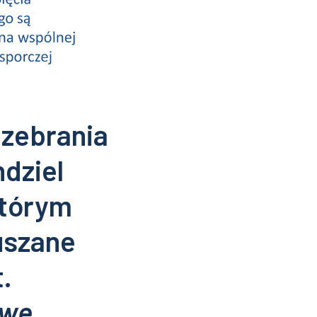
 zebrania
dziel
którym
uszane
.
owe