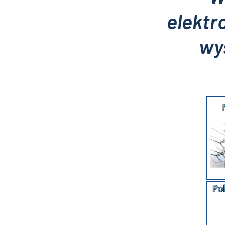
elektr
wy