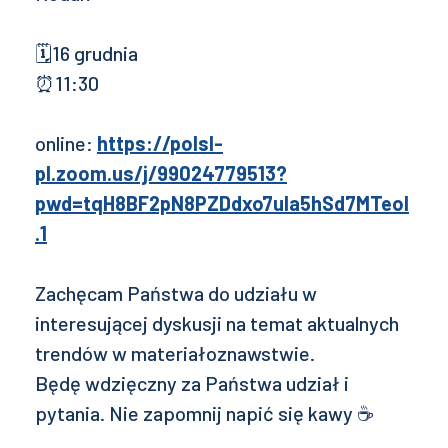
🗓16 grudnia
⏰11:30
online:
https://polsl-
pl.zoom.us/j/99024779513?
pwd=tqH8BF2pN8PZDdxo7uIa5hSd7MTeol
.1
Zachęcam Państwa do udziału w
interesującej dyskusji na temat aktualnych
trendów w materiałoznawstwie.
Będę wdzięczny za Państwa udział i
pytania. Nie zapomnij napić się kawy ☕