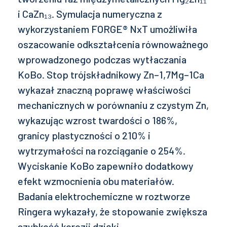
i CaZn₁₃. Symulacja numeryczna z
wykorzystaniem FORGE® NxT umożliwiła
oszacowanie odkształcenia równoważnego
wprowadzonego podczas wytłaczania
KoBo. Stop trójskładnikowy Zn–1,7Mg–1Ca
wykazał znaczną poprawę właściwości
mechanicznych w porównaniu z czystym Zn,
wykazując wzrost twardości o 186%,
granicy plastyczności o 210% i
wytrzymałości na rozciąganie o 254%.
Wyciskanie KoBo zapewniło dodatkowy
efekt wzmocnienia obu materiałów.
Badania elektrochemiczne w roztworze
Ringera wykazały, że stopowanie zwiększa
szybkość korozji dzięki