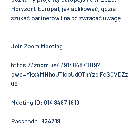
Horyzont Europa), jak aplikować, gdzie
szukać partnerów i na co zwracać uwagę.
Join Zoom Meeting
https://zoom.us/j/91484871819?
pwd=Ykx4MHhoUTlqbUdQTnYzclFqS0VDZz
09
Meeting ID: 914 8487 1819
Passcode: 924219