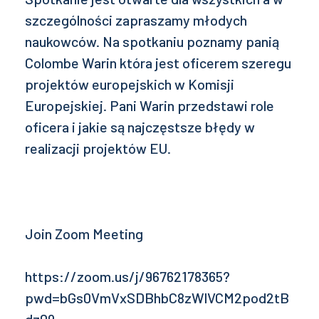
szczególności zapraszamy młodych
naukowców. Na spotkaniu poznamy panią
Colombe Warin która jest oficerem szeregu
projektów europejskich w Komisji
Europejskiej. Pani Warin przedstawi role
oficera i jakie są najczęstsze błędy w
realizacji projektów EU.
Join Zoom Meeting
https://zoom.us/j/96762178365?
pwd=bGs0VmVxSDBhbC8zWlVCM2pod2tB
dz09