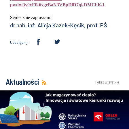
pwd=t3y9xFfk6xgrBaN3VBpDlD7qkDMCbK.1
Serdecznie zapraszam!
dr hab. inż. Alicja Kazek-Kęsik, prof. PŚ
Udostępnij:
Aktualności
Pokaż wszystkie