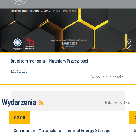
Drugi tom monografii Materiały Przyszłości
12.03.2026
Więcej aktualności
Wydarzenia
Pokaż wszystkie
02.06
Seminarium: Materials for Thermal Energy Storage
S