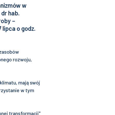
ganizmów w
 dr hab.
roby –
 lipca o godz.
ę zasobów
onego rozwoju,
.
klimatu, mają swój
orzystanie w tym
nej transformacji"