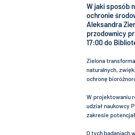
W jaki sposób 
ochronie środow
Aleksandra Zi
przodownicy pra
17:00 do Bibliot
Zielona transform
naturalnych, zwię
ochronę bioróżnoro
W projektowaniu r
udział naukowcy Po
zakresie potencja
O tych badaniach w