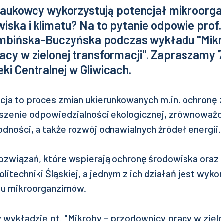
naukowcy wykorzystują potencjał mikroor
iska i klimatu? Na to pytanie odpowie prof.
embińska-Buczyńska podczas wykładu "Mik
cy w zielonej transformacji". Zapraszamy 7
eki Centralnej w Gliwicach.
acja to proces zmian ukierunkowanych m.in. ochron
kszenie odpowiedzialności ekologicznej, zrównoważ
dności, a także rozwój odnawialnych źródeł energii
ozwiązań, które wspierają ochronę środowiska oraz 
litechniki Śląskiej, a jednym z ich działań jest wyk
łu mikroorganzimów.
 wykładzie pt. "Mikroby – przodownicy pracy w zielo