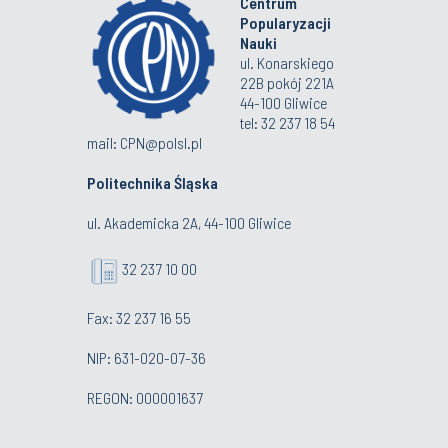
Centrum
Popularyzacji
Nauki
ul. Konarskiego
22B pokój 221A
44-100 Gliwice
tel: 32 237 18 54
mail: CPN@polsl.pl
Politechnika Śląska
ul. Akademicka 2A, 44-100 Gliwice
32 237 10 00
Fax: 32 237 16 55
NIP: 631-020-07-36
REGON: 000001637