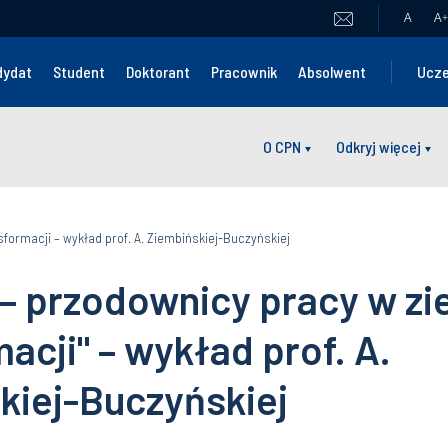
A
A
+
dydat
Student
Doktorant
Pracownik
Absolwent
Ucze
O CPN
Odkryj więcej
sformacji – wykład prof. A. Ziembińskiej-Buczyńskiej
 – przodownicy pracy w zi
acji" – wykład prof. A.
kiej-Buczyńskiej