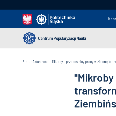
Kan
Centrum Popularyzacji Nauki
Start
-
Aktualności
-
Mikroby – przodownicy pracy w zielonej tran
"Mikroby
transform
Ziembińs