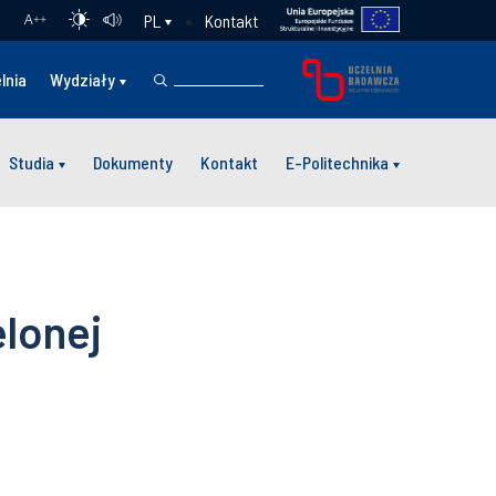
Kontakt
PL
A
++
lnia
Wydziały
Studia
Dokumenty
Kontakt
E-Politechnika
elonej