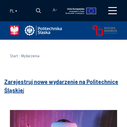
PL
A
+
Start
-
Wydarzenia
Zarejestruj nowe wydarzenie na Politechnice
Śląskie
j