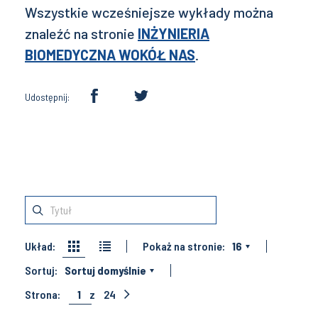
Wszystkie wcześniejsze wykłady można
znaleźć na stronie
INŻYNIERIA
BIOMEDYCZNA WOKÓŁ NAS
.
Udostępnij:
Układ:
Pokaż na stronie:
16
Sortuj:
Sortuj domyślnie
Strona:
1
z
24