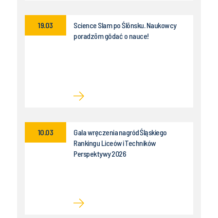
19.03
Science Slam po Ślōnsku. Naukowcy
poradzōm gŏdać o nauce!
10.03
Gala wręczenia nagród Śląskiego
Rankingu Liceów i Techników
Perspektywy 2026