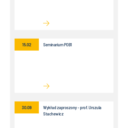
15.02
Seminarium POB1
30.09
Wykład zaproszony - prof. Urszula
Stachewicz