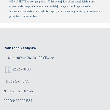
HUTA ŁABĘDY S.A. w ciągu ponad 170 lat swojej dotychczasowej działalności
wypracowała pozycję jednego z najbardziej znanych i cenionych w kraju
dostawców produktów i usług hutniczych, w tym w szczególności produktów dla
górnictwa i budownictwa.
Politechnika Śląska
ul. Akademicka 2A, 44-100 Gliwice
32 237 10 00
Fax: 32 237 16 55
NIP: 631-020-07-36
REGON: 000001637