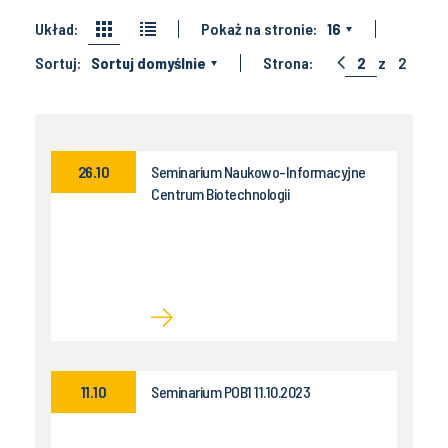
Układ:
Pokaż na stronie:
16
Sortuj:
Sortuj domyślnie
Strona:
2
z
2
26.10
Seminarium Naukowo-Informacyjne
Centrum Biotechnologii
11.10
Seminarium POB1 11.10.2023