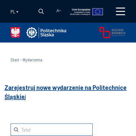
PL
A
+
Start
-
Wydarzenia
Zarejestruj nowe wydarzenie na Politechnice
Śląskie
j