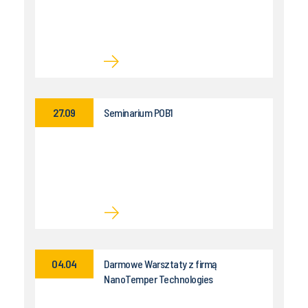
27.09
Seminarium POB1
04.04
Darmowe Warsztaty z firmą
NanoTemper Technologies