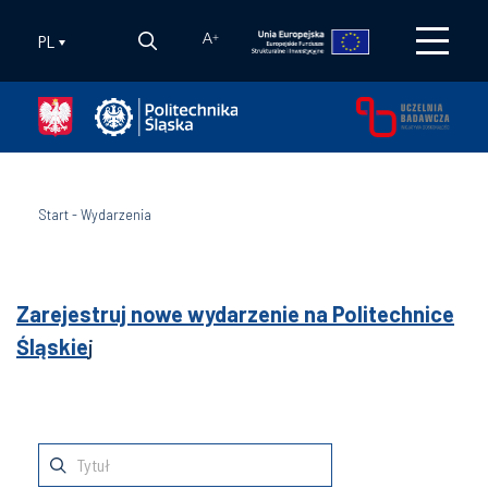
PL
A
+
Start
-
Wydarzenia
Zarejestruj nowe wydarzenie na Politechnice
Śląskie
j