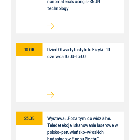
nanomaterials using s-SNOM
technology
10.06
Dzień Otwarty Instytutu Fizyki - 10
czerwca 10:00-13:00
23.05
Wystawa: „Poza tym, co widzialne.
Teledetekcja i skanowanie laserowe w
polsko-peruwiańsko-włoskich
badaniach w Machu Picchu”