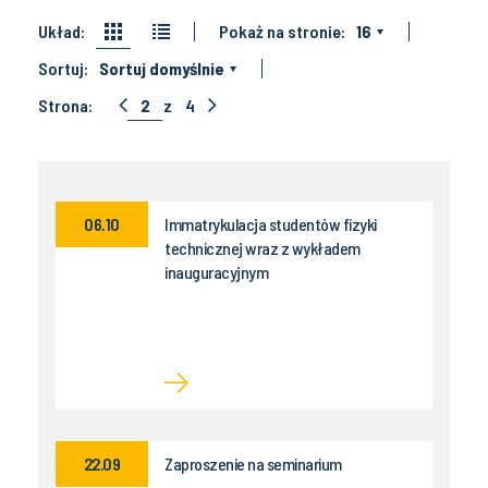
Układ:
Pokaż na stronie:
16
Sortuj:
Sortuj domyślnie
Strona:
2
z
4
06.10
Immatrykulacja studentów fizyki
technicznej wraz z wykładem
inauguracyjnym
22.09
Zaproszenie na seminarium