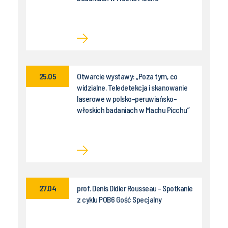
25.05
Otwarcie wystawy: „Poza tym, co
widzialne. Teledetekcja i skanowanie
laserowe w polsko-peruwiańsko-
włoskich badaniach w Machu Picchu”
27.04
prof. Denis Didier Rousseau - Spotkanie
z cyklu POB6 Gość Specjalny