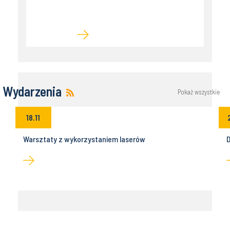
Wydarzenia
Pokaż wszystkie
18.11
Warsztaty z wykorzystaniem laserów
D