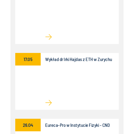
17.05
Wykład dr Irki Hajdas z ETH w Zurychu
26.04
Eureca-Pro w Instytucie Fizyki - CND