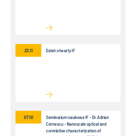
23.11
Dzień otwarty IF
07.10
Seminarium naukowe IF - Dr. Adrian
Cernescu - Nanoscale optical and
correlative characterization of