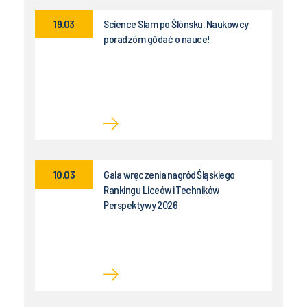
19.03
Science Slam po Ślōnsku. Naukowcy
poradzōm gŏdać o nauce!
10.03
Gala wręczenia nagród Śląskiego
Rankingu Liceów i Techników
Perspektywy 2026