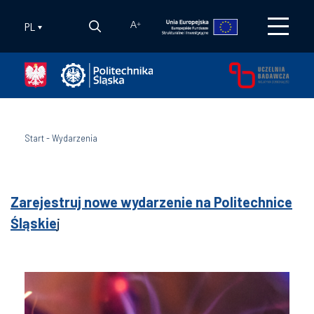
PL
A
+
Start
-
Wydarzenia
Zarejestruj nowe wydarzenie na Politechnice
Śląskie
j