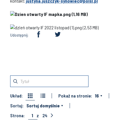
kontakt:
justyna.juszczyk-synowiec@polsl.pl
Udostępnij:
Układ:
Pokaż na stronie:
16
Sortuj:
Sortuj domyślnie
Strona:
1
z
24