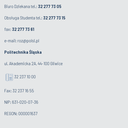
Biuro Dziekana tel.:
32 277 73 05
Obsługa Studenta tel.:
32 277 73 15
fax:
32 277 73 61
e-mail:
roz@polsl.pl
Politechnika Śląska
ul. Akademicka 2A, 44-100 Gliwice
32 237 10 00
Fax: 32 237 16 55
NIP: 631-020-07-36
REGON: 000001637