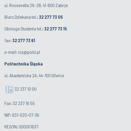
ul. Roosevelta 26-28, 41-800 Zabrze
Biuro Dziekana tel.:
32 277 73 05
Obsługa Studenta tel.:
32 277 73 15
fax:
32 277 73 61
e-mail:
roz@polsl.pl
Politechnika Śląska
ul. Akademicka 2A, 44-100 Gliwice
32 237 10 00
Fax: 32 237 16 55
NIP: 631-020-07-36
REGON: 000001637