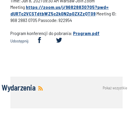
Time: Jun 8, 2021 09:30 AM Warsaw Join Zoom
Meeting
https://zoom.us/j/96828830705?
pwd=
dURTc2VCSTdtbWZ5c2k0N2p0ZXZzQT
09
Meeting ID:
968 2883 0705 Passcode: 922954
Program konferencji do pobrania:
Program.pdf
Udostępnij:
Wydarzenia
Pokaż wszystkie