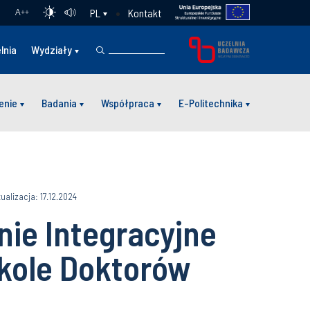
Kontakt
PL
A
++
lnia
Wydziały
enie
Badania
Współpraca
E-Politechnika
ualizacja: 17.12.2024
ie Integracyjne
kole Doktorów