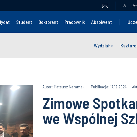
A
A
+
dydat
Student
Doktorant
Pracownik
Absolwent
Ucze
Wydział
Kształc
Autor: Mateusz Naramski
Publikacja: 17.12.2024
Akt
Zimowe Spotkan
we Wspólnej Sz