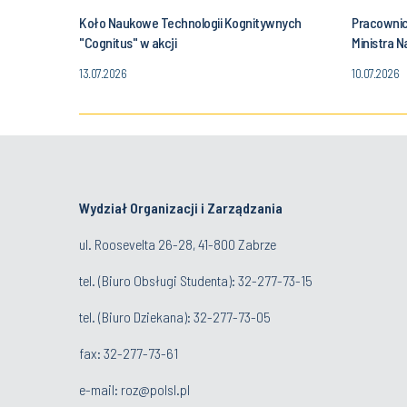
Koło Naukowe Technologii Kognitywnych
Pracownic
"Cognitus" w akcji
Ministra N
13.07.2026
10.07.2026
Wydział Organizacji i Zarządzania
ul. Roosevelta 26-28, 41-800 Zabrze
tel. (
Biuro Obsługi Studenta
): 32-277-73-15
tel. (Biuro Dziekana): 32-277-73-05
fax: 32-277-73-61
e-mail:
roz@polsl.pl