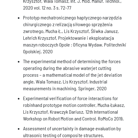
Krzysztof, Wala Tomasz, Int. J. Mod. Manuf. Technol.,
2020 vol. 12 no. 3 s. 72-77
Prototyp mechatronicznego haptycznego narzędzia
chirurgicznego z relizacją siłowego sprzężenia
zwrotnego, Mucha Ł., Lis Krzysztof, Śliwka Janusz,
Lehrich Krzysztof, Projektowanie i eksploatacja
maszyn roboczych Opole : Oficyna Wydaw. Politechniki
Opolskiej, 2020
The experimental method of determining the forces
operating during the abrasive waterjet cutting
process – a mathematical model of the jet deviation
angle, Wala Tomasz, Lis Krzysztof, Industrial
measurements in machining. Springer, 2020
Experimental verification of force interactions for
robinhand prototype motion controller, Mucha Łukasz,
Lis Krzysztof, Krawczyk Dariusz, 12th International
Workshop on Robot Motion and Control. RoMoCo 2019,
Assessment of uncertainty in damage evaluation by
ultrasonic testing of composite structures,