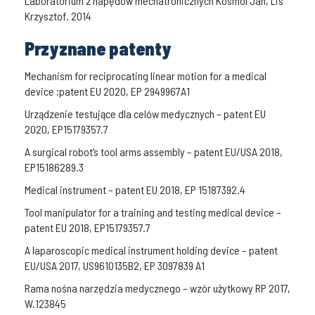
Laboratorium z napędów mechatronicznych Kosmol Jan, Lis
Krzysztof. 2014
Przyznane patenty
Mechanism for reciprocating linear motion for a medical
device ;patent EU 2020, EP 2949967A1
Urządzenie testujące dla celów medycznych – patent EU
2020, EP15179357.7
A surgical robot’s tool arms assembly – patent EU/USA 2018,
EP15186289.3
Medical instrument – patent EU 2018, EP 15187392.4
Tool manipulator for a training and testing medical device –
patent EU 2018, EP15179357.7
A laparoscopic medical instrument holding device – patent
EU/USA 2017, US9610135B2, EP 3097839 A1
Rama nośna narzędzia medycznego – wzór użytkowy RP 2017,
W.123845