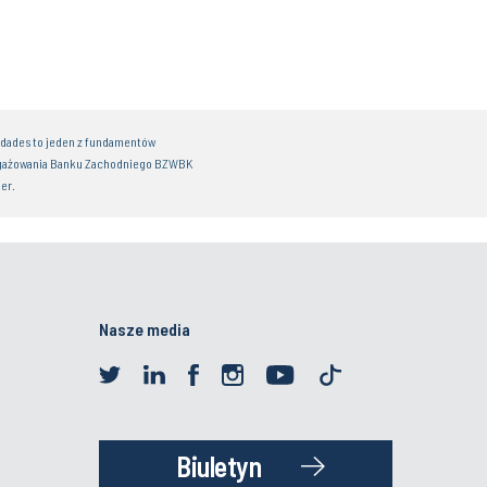
idades to jeden z fundamentów
gażowania Banku Zachodniego BZWBK
er.
Nasze media
Biuletyn