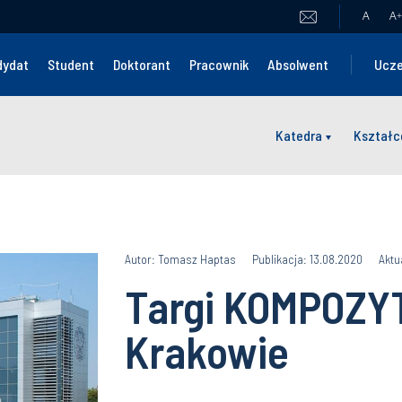
A
A
+
dydat
Student
Doktorant
Pracownik
Absolwent
Ucze
Katedra
Kształc
Autor: Tomasz Haptas
Publikacja: 13.08.2020
Aktu
Targi KOMPOZY
Krakowie