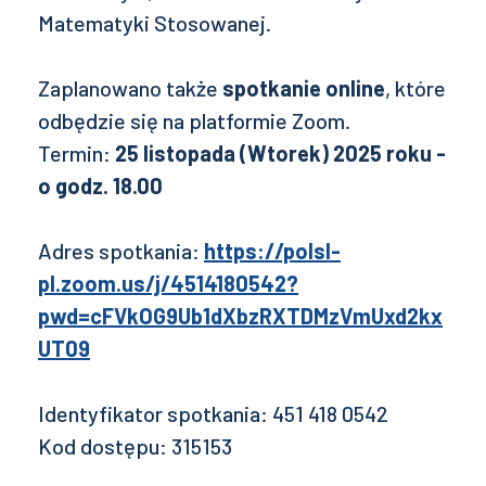
Matematyki Stosowanej.
Zaplanowano także
spotkanie online
, które
odbędzie się na platformie Zoom.
Termin:
25 listopada (Wtorek) 2025 roku -
o godz. 18.00
Adres spotkania:
https://polsl-
pl.zoom.us/j/4514180542?
pwd=cFVkOG9Ub1dXbzRXTDMzVmUxd2kx
UT09
Identyfikator spotkania: 451 418 0542
Kod dostępu: 315153