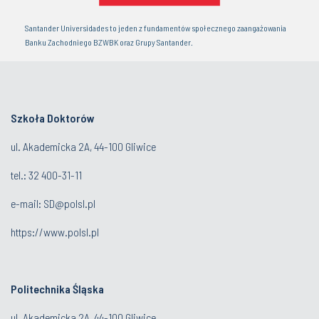
Santander Universidades to jeden z fundamentów społecznego zaangażowania
Banku Zachodniego BZWBK oraz Grupy Santander.
Szkoła Doktorów
ul. Akademicka 2A, 44-100 Gliwice
tel.:
32 400-31-11
e-mail:
SD@polsl.pl
https://www.polsl.pl
Politechnika Śląska
ul. Akademicka 2A, 44-100 Gliwice