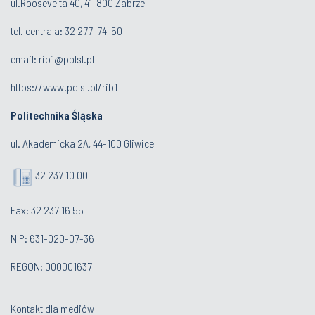
ul.Roosevelta 40, 41-800 Zabrze
tel. centrala:
32 277-74-50
email:
rib1@polsl.pl
https://www.polsl.pl/rib1
Politechnika Śląska
ul. Akademicka 2A, 44-100 Gliwice
32 237 10 00
Fax: 32 237 16 55
NIP: 631-020-07-36
REGON: 000001637
Kontakt dla mediów