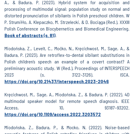
A., & Badura, P. (2023). Hybrid system for acquisition and
processing of multimodal signal: population study on normal and
distorted pronunciation of sibilants in Polish preschool children. W
P. Strumiłło, A. Klepaczko, M. Strzelecki, & D. Bociąga (Red.), XXXIII
Polish Conference on Biocybernetics and Biomedical Engineering.
Book of abstracts (s. 81)
.
Miodońska, Z., Levelt, C., Moćko, N., Kręcichwost, M., Sage, A., &
Badura, P. (2023). Are retroflex-to-dental sibilant substitutions in
Polish children’s speech an example of a covert contrast? A
preliminary acoustic study. W (Red.), Proceedings of INTERSPEECH
2023 (s. 3122–3126). ISCA.
https://doi.org/10.21437/Interspeech.2023-2046
Kręcichwost, M., Sage, A., Miodońska, Z., & Badura, P. (2022). 4D
multimodal speaker model for remote speech diagnosis. IEEE
Access, 10, 93187–93202.
https://doi.org/10.1109/access.2022.3203572
Miodońska, Z., Badura, P., & Mocko, N. (2022). Noise-based
acoustic features of Polish retroflex fricatives in children with