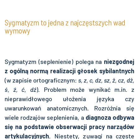
Sygmatyzm to jedna z najczęstszych wad
wymowy
Sygmatyzm (seplenienie) polega na
niezgodnej
z ogólną normą realizacji głosek sybilantnych
(w zapisie ortograficznym:
s, z, c, dz, sz, ż, cz, dż,
ś, ź, ć, dź
). Problem może wynikać m.in. z
nieprawidłowego ułożenia języka czy
uwarunkowań anatomicznych. Rozróżnia się
wiele rodzajów seplenienia, a
diagnoza odbywa
się na podstawie obserwacji pracy narządów
artykulacyjnych
. Niestety, z uwagi na częste