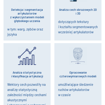
Detekcja i segmentacja
Analiza cech obrazowych 2D
artykulatorów
i 3D
z wykorzystaniem modeli
głębokiego uczenia
dotyczących tekstury
i kształtu segmentowanych
w tym: warg, zębów oraz
wcześniej artykulatorów
języka
Analiza statystyczna
Opracowanie
i klasyfikacja artykulacji
czterowymiarowych modeli
Wektory cech pozwoliły na
umożliwiające śledzenie
analizę statystyczną
ruchów artykulatorów
zależności między cechami
w czasie
akustycznymi
i obrazowymi a wybranymi