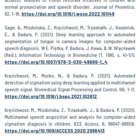
normal pronunciation and speech disorder. Journal of Phonetics,
92, 1–16.
https://doi.org/10.1016/j.wocn.2022.101149
Sage, A., Miodońska, Z., Kręcichwost, M., Trzaskalik, J., Kwaśniok,
E., & Badura, P. (2021). Deep learning approach to automated
segmentation of tongue in camera images for computer-aided
speech diagnosis. W E. Piętka, P. Badura, J. Kawa, & W. Więcławek
(Red.), Information Technology in Biomedicine (T. 1186, s. 41–51).
https://doi.org/10.1007/978-3-030-49666-1_4
Kręcichwost, M., Mocko, N., & Badura, P. (2021). Automated
detection of sigmatism using deep learning applied to multichannel
speech signal. Biomedical Signal Processing and Control, 68, 1–11.
https://doi.org/10.1016/j.bspc.2021.102612
Kręcichwost, M., Miodońska, Z., Trzaskalik, J., & Badura, P. (2020).
Multichannel speech acquisition and analysis for computer-aided
sigmatism diagnosis in children. IEEE Access, 8, 98647–98658.
https://doi.org/10.1109/ACCESS.2020.2996413