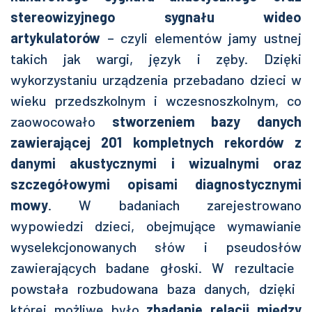
stereowizyjnego
sygnału
wideo
artykulatorów
– czyli elementów jamy ustnej
takich jak wargi, język i zęby.
Dzięki
wykorzystaniu urządzenia przebadano dzieci w
wieku przedszkolnym i wczesnoszkolnym, co
zaowocowało
stworzeniem bazy danych
zawierającej 201 kompletnych rekordów z
danymi akustycznymi i wizualnymi oraz
szczegółowymi opisami diagnostycznymi
mowy
. W badaniach zarejestrowano
wypowiedzi dzieci, obejm
ujące
wymawianie
wyselekcjonowanych słów i
pseudosłów
zawierających badane głoski.
W
rezultacie
powstała rozbudowana baza danych,
dzięki
której
możliwe było
zbadanie relacji między