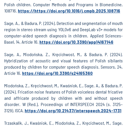
Polish children. Computer Methods and Programs in Biomedicine,
108716.
https://https://doi.org/10.1016/j.cmpb.2025.108716
Sage, A., & Badura, P. (2024). Detection and segmentation of mouth
region in stereo stream using YOLOv6 and DeepLab v3+ models for
computer-aided speech diagnosis in children. Applied Sciences-
Basel, 14, Article 16.
https://doi.org/10.3390/app14167146
Sage, A., Miodońska, Z., Kręcichwost, M., & Badura, P. (2024).
Hybridization of acoustic and visual features of Polish sibilants
produced by children for computer speech diagnosis. Sensors, 24,
Article 16.
https://doi.org/10.3390/s24165360
Miodońska, Z., Kręcichwost, M., Kwaśniok, E., Sage, A., & Badura, P.
(2024). Frication noise features of Polish voiceless dental fricative
and affricate produced by children with and without speech
disorder. W (Red.), Proceedings of INTERSPEECH 2024 (s. 3125–
3129). ISCA.
https://doi.org/10.21437/interspeech.2024-1731
Trzaskalik, J., Kwaśniok, E., Miodońska, Z., Kręcichwost, M., Sage,