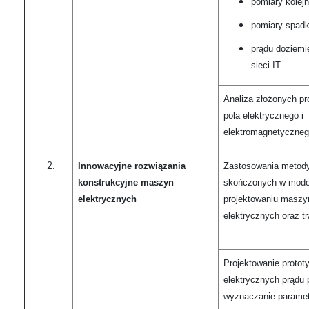
pomiary kolejn
pomiary spadk
prądu doziemi
sieci IT
Analiza złożonych p
pola elektrycznego i
elektromagnetyczne
Innowacyjne rozwiązania
Zastosowania metod
konstrukcyjne maszyn
skończonych w modelo
elektrycznych
projektowaniu maszy
elektrycznych oraz t
Projektowanie proto
elektrycznych prądu
wyznaczanie paramet