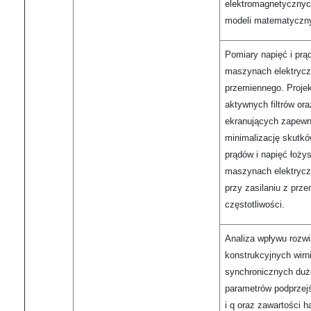
elektromagnetyczny
modeli matematyczn
Pomiary napięć i pr
maszynach elektrycz
przemiennego. Proje
aktywnych filtrów or
ekranujących zapewn
minimalizację skutkó
prądów i napięć łoż
maszynach elektrycz
przy zasilaniu z prz
częstotliwości.
Analiza wpływu rozw
konstrukcyjnych wir
synchronicznych duż
parametrów podprzej
i q oraz zawartości 