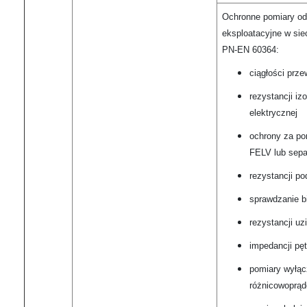
Ochronne pomiary od
eksploatacyjne w sie
PN-EN 60364:
ciągłości prz
rezystancji izol
elektrycznej
ochrony za p
FELV lub separ
rezystancji po
sprawdzanie b
rezystancji uz
impedancji pęt
pomiary wyłą
różnicowoprą