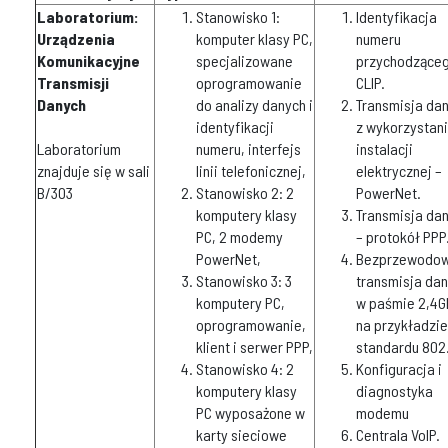
Laboratorium:
Stanowisko 1:
Identyfikacja
Urządzenia
komputer klasy PC,
numeru
Komunikacyjne
specjalizowane
przychodząceg
Transmisji
oprogramowanie
CLIP.
Danych
do analizy danych i
Transmisja da
identyfikacji
z wykorzystan
Laboratorium
numeru, interfejs
instalacji
znajduje się w sali
linii telefonicznej,
elektrycznej –
B/303
Stanowisko 2: 2
PowerNet.
komputery klasy
Transmisja da
PC, 2 modemy
– protokół PPP
PowerNet,
Bezprzewodo
Stanowisko 3: 3
transmisja da
komputery PC,
w paśmie 2,4G
oprogramowanie,
na przykładzie
klient i serwer PPP,
standardu 802.
Stanowisko 4: 2
Konfiguracja i
komputery klasy
diagnostyka
PC wyposażone w
modemu
karty sieciowe
Centrala VoIP.