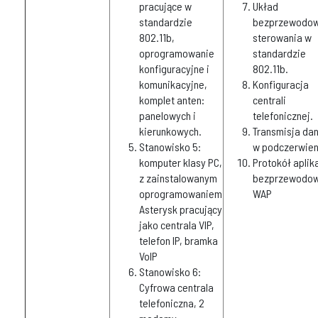
pracujące w
Układ
standardzie
bezprzewodo
802.11b,
sterowania w
oprogramowanie
standardzie
konfiguracyjne i
802.11b.
komunikacyjne,
Konfiguracja
komplet anten:
centrali
panelowych i
telefonicznej.
kierunkowych.
Transmisja da
Stanowisko 5:
w podczerwien
komputer klasy PC,
Protokół aplika
z zainstalowanym
bezprzewodo
oprogramowaniem
WAP
Asterysk pracujący
jako centrala VIP,
telefon IP, bramka
VoIP
Stanowisko 6:
Cyfrowa centrala
telefoniczna, 2