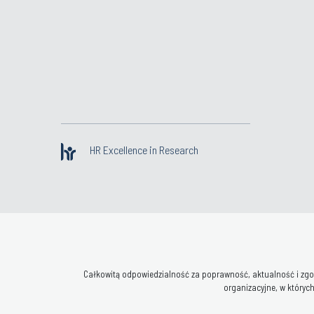
HR Excellence in Research
Całkowitą odpowiedzialność za poprawność, aktualność i zgod
organizacyjne, w których