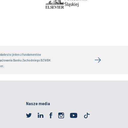
idades to jeden z fundamentów
gażowania Banku Zachodniego BZWBK
er.
Nasze media