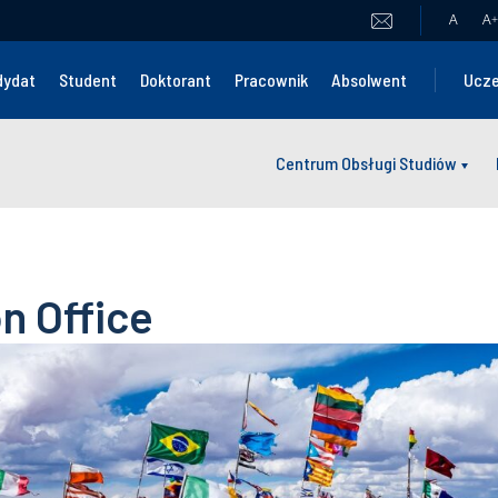
A
A
+
dydat
Student
Doktorant
Pracownik
Absolwent
Ucze
Centrum Obsługi Studiów
n Office